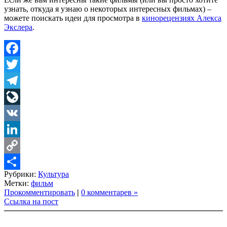
узнать, откуда я узнаю о некоторых интересных фильмах) –
можете поискать идеи для просмотра в
кинорецензиях Алекса
Экслера
.
Facebook
Twitter
Telegram
LiveJournal
VK
LinkedIn
Copy
Рубрики:
Культура
Link
Share
Метки:
фильм
Прокомментировать
|
0 комментарев »
Ссылка на пост