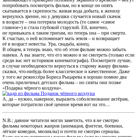
попробовать посмотреть фильм, но в конце он опять
скатывается в скрепность: живая вода добыта, к жениху
вернулось зрение, но у девушки случается новый скачок
в возрасте – она потеряла молодость (то самое «самое
главное») и стала глубокой старухой. Ей, конечно,
не привыкать к таким трипам, но теперь она – при смерти.
К счастью, о ней вспоминает мать земля – и возвращает
её в возраст невесты. Ура, свадьба, конец.
В общем, я теперь знаю, что об этом фильме можно забыть
навеки. А вы знаете, что его можно и не смотреть (только если
среди вас нет историков кинематографа). Посмотрите лучше,
в случае необходимости вернуться к старому жанру фильма-
сказки, что-нибудь более классическое и качественное. Даже
у того же режиссёра Бориса Рыцарева я хорошо помню два
очень приличных детских фильма – но сняты они позже
«Подарка чёрного колдуна».
А, да – нужно, наверное, выразить соболезнование актёрам,
которые потратили своё ценное время вот на это…
N.B.: давние читатели могли заметить, что я не смотрю
фильмы некоторых жанров (анимация, фэнтези, боевики,
лёгкие комедии, мюзиклы) и почти не смотрю сериалы.
Если же вам интересны такие фильмы (или вы просто хотите