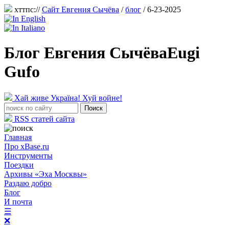
хттпс://
Сайт Евгения Сычёва
/
блог
/ 6-23-2025
Блог Евгения Сычёва
Eugi
Gufo
Хай живе Україна! Хуй войне!
RSS статей сайта
Главная
Про xBase.ru
Инструменты
Поездки
Архивы «Эха Москвы»
Раздаю добро
Блог
И почта
☰
❌