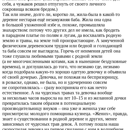
себя, а чужаков решил отпугнуть от своего личного
сокровища всяким бредом.)
Так или иначе, долго ли, коротко ли, жила-была в какой-то
деревне нестарая ещё незамужняя баба. Жила она одна
в большой ухоженной избе и, похоже, промышляла
знахарством: потому что других дел не имела, как бродить
в парадном платье по полям и лугам, да восхвалять родную
землю и травы, на земле той произрастающие. А замученной
физическим деревенским трудом или бедной и голодающей
та баба совсем не выглядела. Горечь от неимения детей она
тоже глушила любимыми травами с родной земли
(а не многочисленными котами, как в нынешние бездуховные
времена), и доглушилась до того, что незнамо где, незнамо
когда подобрала какую-то хорошо одетую девочку и объявила
её своей дочерью. Девочка, не похожая на беспризорницу,
в розыске, однако, не была, но и удочерению совсем
не сопротивлялась – сразу восприняла его как нечто
естественное. А на чудесных травах та девочка вообще
за несколько часов выросла на лет 10–15 и из желанной дочки
превратилась таким образом в потенциальную
производительницу внуков – она уже и жениха уже себе
присмотрела: молодого помощника кузнеца. «Жених», правда,
знает о существовании в родной деревне и других, менее
зависимых от чудесных трав девок. А потому пошла наша
скороспелая девочка на первое свидание с ним в волшебном