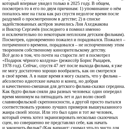
который впервые увидел только в 2025 году. В общем,
посмотрел-то я его по двум причинам: 1) упоминание о нём
попалось мне на глаза как раз спустя недолгое время после
раздумий о просмотренном в детстве; 2) в списке
задействованных актёров значились Лия Ахеджакова
и Виктор Сергачёв (последнего я помнил именно
и исключительно по некоторым неплохим детским фильмам).
Посмотрев, одновременно пожалел и порадовался. Пожалел –
потраченного времени, порадовался – не испорченному этим
творением собственному кинозрительскому детству.
Всё дело в том, что почти на старости лет я посмотрел
«Подарок чёрного колдуна» (режиссёр Борис Рыцарев,
1978 год). Сейчас, спустя 47 лет после выхода фильма, я уже
не могу достаточно хорошо вообразить, как он смотрелся
в своё время. А в наше время я могу сказать, что у фильма –
абсолютно идиотские начало и конец, но добрая
и качественно-смешная для детского фильма-сказки середина.
Как будто фильм сняли два разных человека: один опередил
время минимум на пятнадцать лет и дал волю своей
славянофильской скрепоносности, а другой просто пытался
соответствовать уровню лучших примеров вышеуказанного
жанра своей эпохи. Или это был один и тот же человек,
который очень хотел экранизировать несколько сказочных
сцен, но совершенно не представлял себе, как начать
и закончить фильм? (Как вариант: снимал что-то чисто для