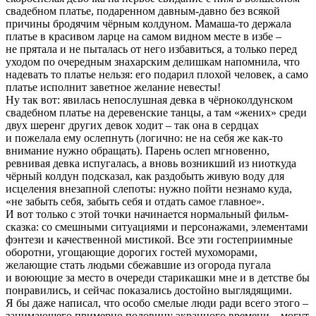
свадебном платье, подаренном давным-давно без всякой
причины бродячим чёрным колдуном. Мамаша-то держала
платье в красивом ларце на самом видном месте в избе –
не прятала и не пыталась от него избавиться, а только перед
уходом по очередным знахарским делишкам напомнила, что
надевать то платье нельзя: его подарил плохой человек, а само
платье исполнит заветное желание невесты!
Ну так вот: явилась непослушная девка в чёрноколдунском
свадебном платье на деревенские танцы, а там «жених» среди
двух шеренг других девок ходит – так она в сердцах
и пожелала ему ослепнуть (логично: не на себя же как-то
внимание нужно обращать). Парень ослеп мгновенно,
ревнивая девка испугалась, а вновь возникший из ниоткуда
чёрный колдун подсказал, как раздобыть живую воду для
исцеления внезапной слепоты: нужно пойти незнамо куда,
«не забыть себя, забыть себя и отдать самое главное».
И вот только с этой точки начинается нормальный фильм-
сказка: со смешными ситуациями и персонажами, элементами
фэнтези и качественной мистикой. Все эти гостеприимные
оборотни, угощающие дорогих гостей мухоморами,
желающие стать людьми сбежавшие из огорода пугала
и воюющие за место в очереди старикашки мне и в детстве бы
понравились, и сейчас показались достойно выглядящими.
Я бы даже написал, что особо смелые люди ради всего этого –
занимающего примерно половину экранного времени – могут