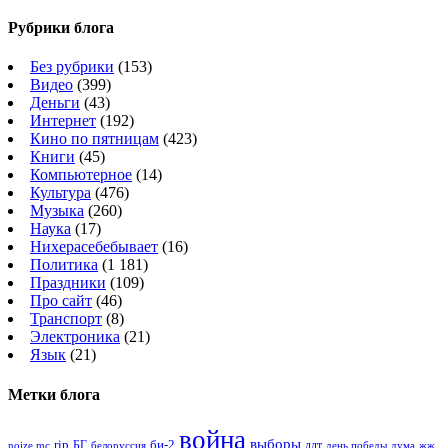
Рубрики блога
Без рубрики
(153)
Видео
(399)
Деньги
(43)
Интернет
(192)
Кино по пятницам
(423)
Книги
(45)
Компьютерное
(14)
Культура
(476)
Музыка
(260)
Наука
(17)
Нихерасебебывает
(16)
Политика
(1 181)
Праздники
(109)
Про сайт
(46)
Транспорт
(8)
Электроника
(21)
Язык
(21)
Метки блога
война
выборы
rip
би-2
БГ
ддт
белоруссия
день победы
жж
noize mc
дума