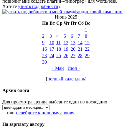
позволит мне создать плагин-«типограф» для WordPress.
Хотите
узнать подробности
?
Июнь 2025
Пн
Вт
Ср
Чт
Пт
Сб
Вс
1
2
3
4
5
6
7
8
9
10
11
12
13
14
15
16
17
18
19
20
21
22
23
24
25
26
27
28
29
30
« Май
Июл »
[
полный календарь
]
Архив блога
Для просмотра архива выберите один из последних
... или
перейдите к полному архиву
.
На зарплату автору