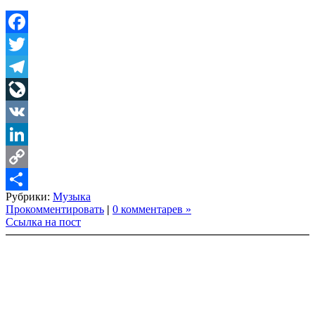
Facebook
Twitter
Telegram
LiveJournal
VK
LinkedIn
Copy
Рубрики:
Музыка
Link
Share
Прокомментировать
|
0 комментарев »
Ссылка на пост