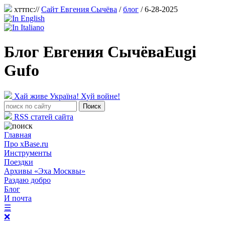
хттпс://
Сайт Евгения Сычёва
/
блог
/ 6-28-2025
Блог Евгения Сычёва
Eugi
Gufo
Хай живе Україна! Хуй войне!
RSS статей сайта
Главная
Про xBase.ru
Инструменты
Поездки
Архивы «Эха Москвы»
Раздаю добро
Блог
И почта
☰
❌