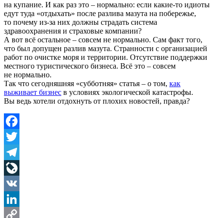
на купание. И как раз это – нормально: если какие-то идиоты
едут туда «отдыхать» после разлива мазута на побережье,
то почему из-за них должны страдать система
здравоохранения и страховые компании?
А вот всё остальное – совсем не нормально. Сам факт того,
что был допущен разлив мазута. Странности с организацией
работ по очистке моря и территории. Отсутствие поддержки
местного туристического бизнеса. Всё это – совсем
не нормально.
Так что сегодняшняя «субботняя» статья – о том,
как
выживает бизнес
в условиях экологической катастрофы.
Вы ведь хотели отдохнуть от плохих новостей, правда?
Facebook
Twitter
Telegram
LiveJournal
VK
LinkedIn