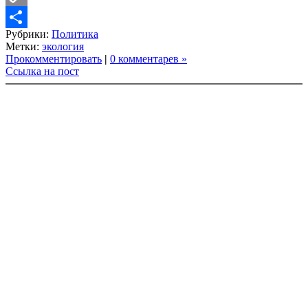
Copy
Рубрики:
Политика
Link
Share
Метки:
экология
Прокомментировать
|
0 комментарев »
Ссылка на пост